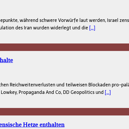
hepunkte, während schwere Vorwürfe laut werden, Israel zensie
ulation des Iran wurden widerlegt und die
[…]
halte
chen Reichweitenverlusten und teilweisen Blockaden pro-palä
er Lowkey, Propaganda And Co, DD Geopolitics und
[…]
ensische Hetze enthalten