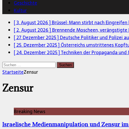
Geschichte
Kultur
[ 3. August 2026 ]
Brüssel: Mann stirbt nach Eingreifen
[ 2. August 2026 ]
Brennende Moscheen, verängstigte 
[ 27. Dezember 2025 ]
Deutsche Politiker und Polizei a
[ 25. Dezember 2025 ]
Österreichs umstrittenes Kopft
[ 24. Dezember 2025 ]
Techniken der Propaganda und M
Suchen
nach:
Startseite
Zensur
Zensur
Breaking News
Israelische Medienmanipulation und Zensur im 