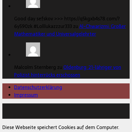
Good day sefskov >>> https://q5kgxb4s78.com/?
6y590zk #Lolllukazzzur333 zu
Al-Chwarizmi: Großer
Mathematiker und Universalgelehrter
Malcolm Sternberg zu
Oldenburg: 21-Jähriger von
Polizist hinterrücks erschossen
Datenschutzerklärung
Impressum
Copyright © 2026 | MH Magazine WordPress Theme von
MH Themes
Diese Webseite speichert Cookies auf dem Computer.