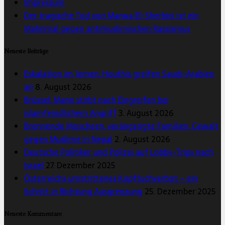
Impressum
Der tragische Tod von Marwa El-Sherbini ist ein
Mahnmal gegen antimuslimischen Rassismus
Neueste Beiträge
Eskalation im Jemen: Houthis greifen Saudi-Arabien
an
8. August 2026
Brüssel: Mann stirbt nach Eingreifen bei
islamfeindlichem Angriff
3. August 2026
Brennende Moscheen, verängstigte Familien: Gewalt
gegen Muslime in Nepal
2. August 2026
Deutsche Politiker und Polizei auf Lobby-Trips nach
Israel
27. Dezember 2025
Österreichs umstrittenes Kopftuchverbot – ein
Schritt in Richtung Ausgrenzung
25. Dezember 2025
Neueste Kommentare