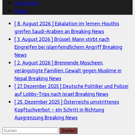
Geschichte
Kultur
[ 8. August 2026 ]
Eskalation im Jemen: Houthis
greifen Saudi-Arabien an
Breaking News
[ 3. August 2026 ]
Brüssel: Mann stirbt nach
Eingreifen bei islamfeindlichem Angriff
Breaking
News
[ 2. August 2026 ]
Brennende Moscheen,
verängstigte Familien: Gewalt gegen Muslime in
Nepal
Breaking News
[ 27. Dezember 2025 ]
Deutsche Politiker und Polizei
auf Lobby-Trips nach Israel
Breaking News
[ 25. Dezember 2025 ]
Österreichs umstrittenes
Kopftuchverbot – ein Schritt in Richtung
Ausgrenzung
Breaking News
Suchen