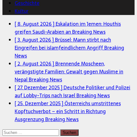
Geschichte
Kultur
[ 8. August 2026 ]
Eskalation im Jemen: Houthis
greifen Saudi-Arabien an
Breaking News
[ 3. August 2026 ]
Brüssel: Mann stirbt nach
Eingreifen bei islamfeindlichem Angriff
Breaking
News
[ 2. August 2026 ]
Brennende Moscheen,
verängstigte Familien: Gewalt gegen Muslime in
Nepal
Breaking News
[ 27. Dezember 2025 ]
Deutsche Politiker und Polizei
auf Lobby-Trips nach Israel
Breaking News
[ 25. Dezember 2025 ]
Österreichs umstrittenes
Kopftuchverbot – ein Schritt in Richtung
Ausgrenzung
Breaking News
Suchen