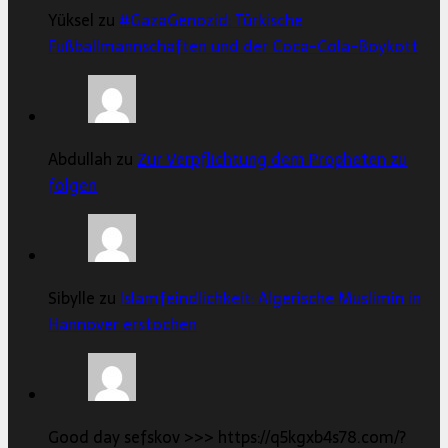
Yüksel zu
#GazaGenozid: Türkische
Fußballmannschaften und der Coca-Cola-Boykott
Abdullah zu
Zur Verpflichtung dem Propheten zu
folgen
Sibylle zu
Islamfeindlichkeit: Algerische Muslimin in
Hannover erstochen
Good day sefskov >>> https://q5kgxb4s78.com/?