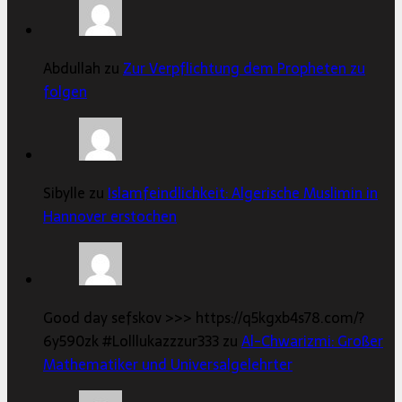
Abdullah zu
Zur Verpflichtung dem Propheten zu
folgen
Sibylle zu
Islamfeindlichkeit: Algerische Muslimin in
Hannover erstochen
Good day sefskov >>> https://q5kgxb4s78.com/?
6y590zk #Lolllukazzzur333 zu
Al-Chwarizmi: Großer
Mathematiker und Universalgelehrter