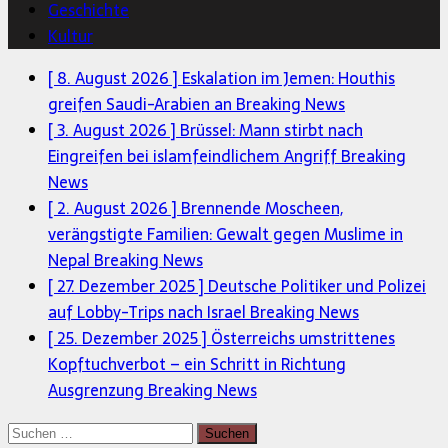
Geschichte
Kultur
[ 8. August 2026 ]
Eskalation im Jemen: Houthis
greifen Saudi-Arabien an
Breaking News
[ 3. August 2026 ]
Brüssel: Mann stirbt nach
Eingreifen bei islamfeindlichem Angriff
Breaking
News
[ 2. August 2026 ]
Brennende Moscheen,
verängstigte Familien: Gewalt gegen Muslime in
Nepal
Breaking News
[ 27. Dezember 2025 ]
Deutsche Politiker und Polizei
auf Lobby-Trips nach Israel
Breaking News
[ 25. Dezember 2025 ]
Österreichs umstrittenes
Kopftuchverbot – ein Schritt in Richtung
Ausgrenzung
Breaking News
Suchen