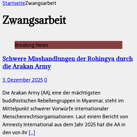
nach:
Startseite
Zwangsarbeit
Zwangsarbeit
Breaking News
Schwere Misshandlungen der Rohingya durch
die Arakan Army
3. Dezember 2025
0
Die Arakan Army (AA), eine der mächtigsten
buddhistischen Rebellengruppen in Myanmar, steht im
Mittelpunkt schwerer Vorwürfe internationaler
Menschenrechtsorganisationen. Laut einem Bericht von
Amnesty International aus dem Jahr 2025 hat die AA in
den von ihr
[…]