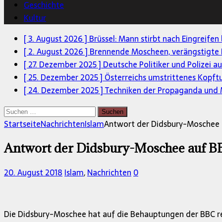
Geschichte
Kultur
[ 3. August 2026 ]
Brüssel: Mann stirbt nach Eingreifen
[ 2. August 2026 ]
Brennende Moscheen, verängstigte 
[ 27. Dezember 2025 ]
Deutsche Politiker und Polizei a
[ 25. Dezember 2025 ]
Österreichs umstrittenes Kopft
[ 24. Dezember 2025 ]
Techniken der Propaganda und M
Suchen
nach:
Startseite
Nachrichten
Islam
Antwort der Didsbury-Moschee 
Antwort der Didsbury-Moschee auf BB
20. August 2018
Islam
,
Nachrichten
0
Die Didsbury-Moschee hat auf die Behauptungen der BBC rea