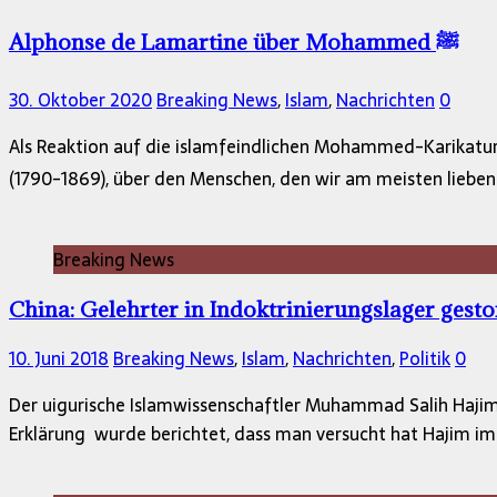
Alphonse de Lamartine über Mohammed ﷺ
30. Oktober 2020
Breaking News
,
Islam
,
Nachrichten
0
Als Reaktion auf die islamfeindlichen Mohammed-Karikature
Breaking News
China: Gelehrter in Indoktrinierungslager gest
10. Juni 2018
Breaking News
,
Islam
,
Nachrichten
,
Politik
0
Der uigurische Islamwissenschaftler Muhammad Salih Hajim (
Erklärung wurde berichtet, dass man versucht hat Hajim i