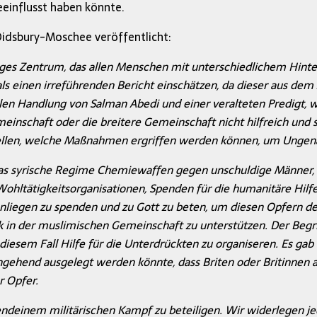
influsst haben könnte.
Didsbury-Moschee veröffentlicht:
ltiges Zentrum, das allen Menschen mit unterschiedlichem Hinte
 als einen irreführenden Bericht einschätzen, da dieser aus d
en Handlung von Salman Abedi und einer veralteten Predigt, w
meinschaft oder die breitere Gemeinschaft nicht hilfreich un
ellen, welche Maßnahmen ergriffen werden können, um Ungenau
 das syrische Regime Chemiewaffen gegen unschuldige Männer, 
ohltätigkeitsorganisationen, Spenden für die humanitäre Hilfe
liegen zu spenden und zu Gott zu beten, um diesen Opfern der 
k in der muslimischen Gemeinschaft zu unterstützen. Der Begr
diesem Fall Hilfe für die Unterdrückten zu organiseren. Es gab 
gehend ausgelegt werden könnte, dass Briten oder Britinnen at
r Opfer.
ndeinem militärischen Kampf zu beteiligen. Wir widerlegen je