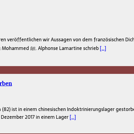
n veröffentlichen wir Aussagen von dem französischen Dichte
(1790-1869), über den Menschen, den wir am meisten lieben: Mohammed ﷺ. Alphonse Lamartine schrieb
[…]
orben
82) ist in einem chinesischen Indoktrinierungslager gestorb
m Dezember 2017 in einem Lager
[…]